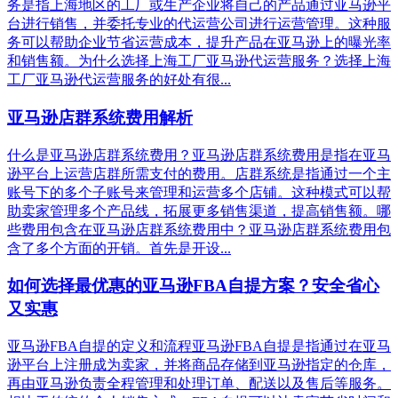
务是指上海地区的工厂或生产企业将自己的产品通过亚马逊平
台进行销售，并委托专业的代运营公司进行运营管理。这种服
务可以帮助企业节省运营成本，提升产品在亚马逊上的曝光率
和销售额。为什么选择上海工厂亚马逊代运营服务？选择上海
工厂亚马逊代运营服务的好处有很...
亚马逊店群系统费用解析
什么是亚马逊店群系统费用？亚马逊店群系统费用是指在亚马
逊平台上运营店群所需支付的费用。店群系统是指通过一个主
账号下的多个子账号来管理和运营多个店铺。这种模式可以帮
助卖家管理多个产品线，拓展更多销售渠道，提高销售额。哪
些费用包含在亚马逊店群系统费用中？亚马逊店群系统费用包
含了多个方面的开销。首先是开设...
如何选择最优惠的亚马逊FBA自提方案？安全省心
又实惠
亚马逊FBA自提的定义和流程亚马逊FBA自提是指通过在亚马
逊平台上注册成为卖家，并将商品存储到亚马逊指定的仓库，
再由亚马逊负责全程管理和处理订单、配送以及售后等服务。