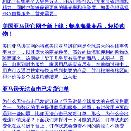
相比于传统的个人销售方式，FBA自提可以让卖家节省时间和
精力，同时也能够获得更多的曝光率和信誉度。如果你想选择
FBA自提服务，首先需要...
美国亚马逊官网全新上线：畅享海量商品，轻松购
物！
美国亚马逊官网的特点美国亚马逊官网是全球最大的在线零售
平台之一，以其庞大的商品种类、高效的物流和便利的购物体
验而闻名。该网站上架了几乎所有品类的商品，从图书、音
乐、电影到时尚服饰、家居用品等应有尽有。在购物过程中，
用户可以通过搜索框快速找到想要的商品，并可根据价格区间
和评价等多个因素筛选结果。亚马逊...
亚马逊无法点击已发货订单
为什么无法点击已发货订单？亚马逊是全球最大的在线零售商
之一，为数亿的用户提供商品和服务。然而，有时候用户可能
遇到一些问题，比如无法点击已发货订单。那么，为什么会出
现这种情况呢？下面我们来探讨一下可能的原因。订单状态的
变化在亚马逊平台上，订单状态会随着不同的阶段而不断变