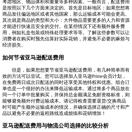
考虑地区、物品体积和重量等多种因素。一般而言，配送费用
是按照以下几个方面来决定的。首先是目标地区：如果您想将
商品发往偏远地区或者其他国家，那么运输成本可能会更高。
其次就是商品的类型和大小：大件物品需要更多的人力和资源
才能进行快速且安全的交付。在某些情况下还有额外服务费
用，例如礼盒包装或特殊处理要求等等。了解这些参数可以让
消费者在购买时预先估算好实际花销，并避免不必要的麻烦与
经济损失。
如何节省亚马逊配送费用
但是，如果您想要节省亚马逊配送费用，有几种简单而有
效的方法可以尝试。您可以选择加入亚马逊Prime会员计划，
在免费两日或次日配送的同时还享受其他特权和优惠。组合订
单也是一个很好的办法来降低运输成本。通过将多个商品放在
同一个订单中批量购买，并保持总金额满足免邮资格标准，则
能够避免额外付费运输成本。请记得检查需要退货/交换商品
时可能产生额外运输成本的情况，并确保选择正确的尺寸和产
品以避免不必要的返程路线造成烦恼和花销增加！
亚马逊配送费用与物流公司选择的比较分析