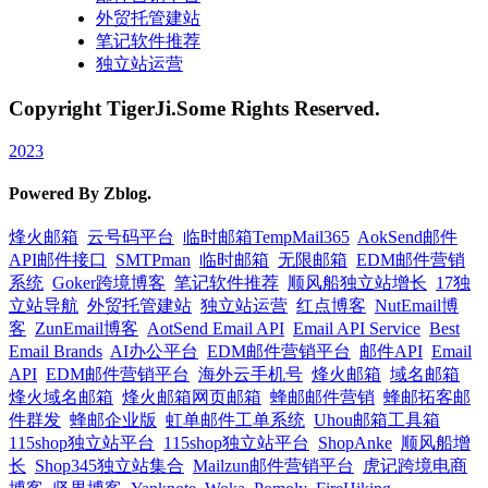
外贸托管建站
笔记软件推荐
独立站运营
Copyright TigerJi.Some Rights Reserved.
2023
Powered By Zblog.
烽火邮箱
云号码平台
临时邮箱TempMail365
AokSend邮件
API邮件接口
SMTPman
临时邮箱
无限邮箱
EDM邮件营销
系统
Goker跨境博客
笔记软件推荐
顺风船独立站增长
17独
立站导航
外贸托管建站
独立站运营
红点博客
NutEmail博
客
ZunEmail博客
AotSend Email API
Email API Service
Best
Email Brands
AI办公平台
EDM邮件营销平台
邮件API
Email
API
EDM邮件营销平台
海外云手机号
烽火邮箱
域名邮箱
烽火域名邮箱
烽火邮箱网页邮箱
蜂邮邮件营销
蜂邮拓客邮
件群发
蜂邮企业版
虹单邮件工单系统
Uhou邮箱工具箱
115shop独立站平台
115shop独立站平台
ShopAnke
顺风船增
长
Shop345独立站集合
Mailzun邮件营销平台
虎记跨境电商