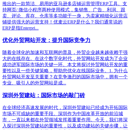
推出的一款简洁、易用的亚马逊多店铺运营管理ERP工具。支
持网页/ 微信小程序两种使用模式，集销售、广告、利润、跟
卖、评论、库存、仓库等多功能于一身，为卖家精细化运营店
铺提供强大的运营支持！优麦云ERP是什么？我们通常说的
ERP是指Enterpri...
优化外贸网站开发：提升国际竞争力
随着全球化的加速和互联网的普及，外贸企业越来越依赖于强
大的在线存在。在这个数字化时代，外贸网站开发成为了企业
成功进军国际市场的关键一环。本文将探讨外贸网站开发的重
要性以及一些关键策略，帮助您优化在线国际业务。1. 为什么
外贸网站开发至关重要？在竞争激烈的国际市场中，拥有一个
专业、吸引人的外贸网站是成...
深圳外贸建站：国际市场的敲门砖
在全球经济高速发展的时代，深圳外贸建站已经成为开拓国际
市场不可或缺的重要手段。深圳作为中国改革开放的前沿城
市，一直以来都在外贸领域发挥着重要作用。今天，我们将深
入探讨深圳外贸建站的重要性，以及成功建站的关键步骤，让