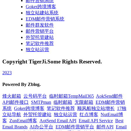
邮件营销系统
Goker跨境博客
独立站建站系统
EDM邮件营销系统
邮件群发软件
邮件营销平台
外贸托管建站
笔记软件推荐
独立站运营
Copyright TigerJi.Some Rights Reserved.
2023
Powered By Zblog.
烽火邮箱
云号码平台
临时邮箱TempMail365
AokSend邮件
API邮件接口
SMTPman
临时邮箱
无限邮箱
EDM邮件营销
系统
Goker跨境博客
笔记软件推荐
顺风船独立站增长
17独
立站导航
外贸托管建站
独立站运营
红点博客
NutEmail博
客
ZunEmail博客
AotSend Email API
Email API Service
Best
Email Brands
AI办公平台
EDM邮件营销平台
邮件API
Email