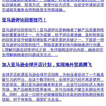
如店铺名称、联系方式、接受付款方式等。在提交申请前还需
完成相关服务合同和政策文件阅读确...
亚马逊评论回答技巧！
亚马逊评论回答技巧！亚马逊评论是购物者了解产品质量和性
能的重要途径之一。作为卖家，给予评论者准确、及时和有益
的回答是提升销量和增加客户满意度的关键之一。下面是一些
亚马逊评论回答的技巧，帮助卖家更好地与购物者进行沟通。
1.理解问题在回答评论之前，先仔细阅读评论内容，确保你完
全理解购物者的问题或关注点。...
加入亚马逊全球开店计划，实现海外贸易腾飞
全球开店机遇亚马逊全球开店招商，为创业者提供了一个极具
吸引力的平台。在这个数字时代，全球开店已经不再是梦想，
而是现实。通过亚马逊的服务和支持，企业可以轻松进入海外
市场，将产品销售到世界各地，并与当地客户建立长期合作关
系。同时，在这一过程中还能够获取到丰富的跨境电商经验和
技能。对于有抱负、渴望扩大企业...