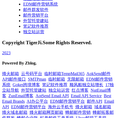
EDM邮件营销系统
邮件群发软件
邮件营销平台
外贸托管建站
笔记软件推荐
独立站运营
Copyright TigerJi.Some Rights Reserved.
2023
Powered By Zblog.
烽火邮箱
云号码平台
临时邮箱TempMail365
AokSend邮件
API邮件接口
SMTPman
临时邮箱
无限邮箱
EDM邮件营销
系统
Goker跨境博客
笔记软件推荐
顺风船独立站增长
17独
立站导航
外贸托管建站
独立站运营
红点博客
NutEmail博
客
ZunEmail博客
AotSend Email API
Email API Service
Best
Email Brands
AI办公平台
EDM邮件营销平台
邮件API
Email
API
EDM邮件营销平台
海外云手机号
烽火邮箱
域名邮箱
烽火域名邮箱
烽火邮箱网页邮箱
蜂邮邮件营销
蜂邮拓客邮
件群发
蜂邮企业版
虹单邮件工单系统
Uhou邮箱工具箱