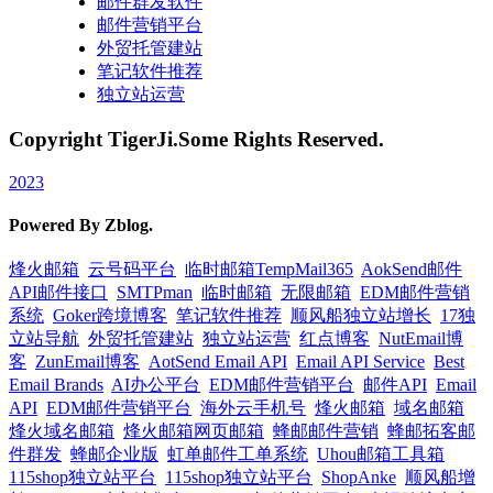
邮件群发软件
邮件营销平台
外贸托管建站
笔记软件推荐
独立站运营
Copyright TigerJi.Some Rights Reserved.
2023
Powered By Zblog.
烽火邮箱
云号码平台
临时邮箱TempMail365
AokSend邮件
API邮件接口
SMTPman
临时邮箱
无限邮箱
EDM邮件营销
系统
Goker跨境博客
笔记软件推荐
顺风船独立站增长
17独
立站导航
外贸托管建站
独立站运营
红点博客
NutEmail博
客
ZunEmail博客
AotSend Email API
Email API Service
Best
Email Brands
AI办公平台
EDM邮件营销平台
邮件API
Email
API
EDM邮件营销平台
海外云手机号
烽火邮箱
域名邮箱
烽火域名邮箱
烽火邮箱网页邮箱
蜂邮邮件营销
蜂邮拓客邮
件群发
蜂邮企业版
虹单邮件工单系统
Uhou邮箱工具箱
115shop独立站平台
115shop独立站平台
ShopAnke
顺风船增