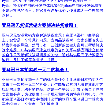
Python能否用于网站开发呢？下面我们来一起探讨一下。
Python的优势在网站开发中体现虽然Python在网站开发领域并
不是最常见的语言，但它具有许多优势，使其成为一个理想的
选择...
亚马逊无货源营销方案解决缺货难题！
亚马逊无货源营销方案解决缺货难题！在亚马逊的电商平台
上，缺货是一个常见的问题。当商品缺货时，卖家会面临失去
销售机会的风险。然而，有一些创新的营销方案可以帮助解决
这个难题。1. 与供应商建立稳定的合作关系与供应商建立稳定
的合作关系是解决缺货问题的关键。通过与供应商保持紧密的
沟通，及时了解库存情况，并提...
亚马逊日本拍卖独一无二的机会！
亚马逊日本拍卖独一无二的机会是什么？亚马逊日本拍卖为你
带来了一次独一无二的机会，让你能够购买到无法在其他地方
找到的珍贵、稀有的物品。这是一个平台，汇聚了来自全球的
卖家和买家，为你提供了一个展示和购买独特商品的机会。你
能在亚马逊日本拍卖中找到什么样的物品？亚马逊日本拍卖为
买家提供了一个宝库，你可以发现...