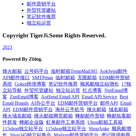
邮件营销平台
外贸托管建站
笔记软件推荐
独立站运营
Copyright TigerJi.Some Rights Reserved.
2023
Powered By Zblog.
烽火邮箱
云号码平台
临时邮箱TempMail365
AokSend邮件
API邮件接口
SMTPman
临时邮箱
无限邮箱
EDM邮件营销
系统
Goker跨境博客
笔记软件推荐
顺风船独立站增长
17独
立站导航
外贸托管建站
独立站运营
红点博客
NutEmail博
客
ZunEmail博客
AotSend Email API
Email API Service
Best
Email Brands
AI办公平台
EDM邮件营销平台
邮件API
Email
API
EDM邮件营销平台
海外云手机号
烽火邮箱
域名邮箱
烽火域名邮箱
烽火邮箱网页邮箱
蜂邮邮件营销
蜂邮拓客邮
件群发
蜂邮企业版
虹单邮件工单系统
Uhou邮箱工具箱
115shop独立站平台
115shop独立站平台
ShopAnke
顺风船增
长
Shop345独立站集合
Mailzun邮件营销平台
虎记跨境电商