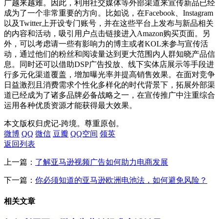
广越来越难。因此，利用社交媒体等外部渠道来宣传新品已经
成为了一个非常重要的方向。比如说，在Facebook、Instagram
以及Twitter上开设专门账号，并在这些平台上发布与新品相关
的内容和活动，吸引用户点击链接进入Amazon购买页面。另
外，可以考虑请一些有影响力的博主或者KOL来参与宣传活
动，通过他们的粉丝和阅读量达到更大范围内人群知晓产品信
息。同时还可以借助DSP广告投放、线下实体店展示等手段进
行多元化渠道覆盖，增加曝光率并提高销售效果。在面对竞争
日益激烈且消费需求个性化多样化的时代背景下，拓展外部渠
道已经成为了诸多品牌必备战略之一，在宣传推广中注重综合
运用各种优质资源才能获得最大效果。
本文版权归虎记-跨境。尊重原创。
微博
QQ
微信
豆瓣
QQ空间
领英
返回列表
上一篇：
了解亚马逊视频广告如何助力电商发展
下一篇：
你必须知道的亚马逊欧洲电池法，如何避免风险？
相关文章