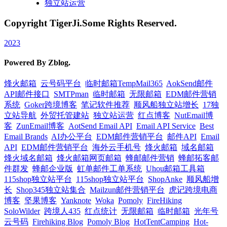
独立站运营
Copyright TigerJi.Some Rights Reserved.
2023
Powered By Zblog.
烽火邮箱
云号码平台
临时邮箱TempMail365
AokSend邮件
API邮件接口
SMTPman
临时邮箱
无限邮箱
EDM邮件营销
系统
Goker跨境博客
笔记软件推荐
顺风船独立站增长
17独
立站导航
外贸托管建站
独立站运营
红点博客
NutEmail博
客
ZunEmail博客
AotSend Email API
Email API Service
Best
Email Brands
AI办公平台
EDM邮件营销平台
邮件API
Email
API
EDM邮件营销平台
海外云手机号
烽火邮箱
域名邮箱
烽火域名邮箱
烽火邮箱网页邮箱
蜂邮邮件营销
蜂邮拓客邮
件群发
蜂邮企业版
虹单邮件工单系统
Uhou邮箱工具箱
115shop独立站平台
115shop独立站平台
ShopAnke
顺风船增
长
Shop345独立站集合
Mailzun邮件营销平台
虎记跨境电商
博客
坚果博客
Yanknote
Woka
Pomoly
FireHiking
SoloWilder
跨境人435
红点统计
无限邮箱
临时邮箱
光年号
云号码
Firehiking Blog
Pomoly Blog
HotTentCamping
Hot-