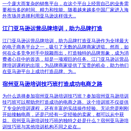
一个庞大而复杂的销售平台，在这个平台上经营自己的业务需
要相当多的时间、精力和技能。随着越来越多中国厂家进入海
外市场并选择利用亚马逊这样强大...
江门亚马逊运营品牌培训，助力品牌打造
江门亚马逊运营品牌培训，助力品牌打造亚马逊作为全球最大
的电子商务平台之一，吸引了无数的品牌商家进驻。然而，如
何在众多竞争对手中脱颖而出，打造独特的品牌形象，成为消
费者心目中的首选，却是一项艰巨的任务。江门亚马逊运营品
牌培训课程的出现，为品牌商家提供了宝贵的机会，助力他们
在亚马逊平台上成功打造品牌。为...
宿州亚马逊培训技巧班打造成功电商之路
为什么选择参加宿州亚马逊培训技巧班？参加宿州亚马逊培训
技巧班可以帮助您打造成功的电商之路。这个培训班不仅提供
了专业的培训课程，还有丰富的实战操作经验。无论您是刚刚
开始接触电商，还是已经有一定经验的卖家，都可以从中获
益。宿州亚马逊培训技巧班的独特之处是什么？宿州亚马逊培
训技巧班与其他培训机构不同之处在...