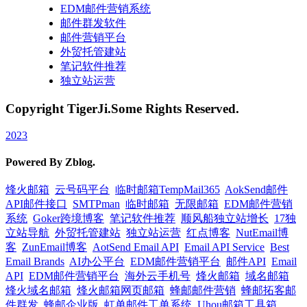
EDM邮件营销系统
邮件群发软件
邮件营销平台
外贸托管建站
笔记软件推荐
独立站运营
Copyright TigerJi.Some Rights Reserved.
2023
Powered By Zblog.
烽火邮箱
云号码平台
临时邮箱TempMail365
AokSend邮件
API邮件接口
SMTPman
临时邮箱
无限邮箱
EDM邮件营销
系统
Goker跨境博客
笔记软件推荐
顺风船独立站增长
17独
立站导航
外贸托管建站
独立站运营
红点博客
NutEmail博
客
ZunEmail博客
AotSend Email API
Email API Service
Best
Email Brands
AI办公平台
EDM邮件营销平台
邮件API
Email
API
EDM邮件营销平台
海外云手机号
烽火邮箱
域名邮箱
烽火域名邮箱
烽火邮箱网页邮箱
蜂邮邮件营销
蜂邮拓客邮
件群发
蜂邮企业版
虹单邮件工单系统
Uhou邮箱工具箱