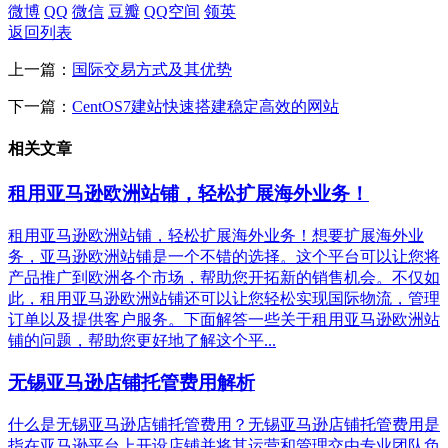
微博
QQ
微信
豆瓣
QQ空间
领英
返回列表
上一篇：
国际交易方式及其优势
下一篇：
CentOS7建站快速搭建稳定高效的网站
相关文章
租用亚马逊欧洲站铺，轻松扩展海外业务！
租用亚马逊欧洲站铺，轻松扩展海外业务！想要扩展海外业
务，亚马逊欧洲站铺是一个不错的选择。这个平台可以让您将
产品推广到欧洲各个市场，帮助您开拓新的销售机会。不仅如
此，租用亚马逊欧洲站铺还可以让您轻松实现国际物流，管理
订单以及提供客户服务。下面解答一些关于租用亚马逊欧洲站
铺的问题，帮助您更好地了解这个平...
无锡亚马逊店铺托管费用解析
什么是无锡亚马逊店铺托管费用？无锡亚马逊店铺托管费用是
指在亚马逊平台上开设店铺并将其运营和管理交由专业团队负