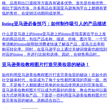
格、品质和出口退税等方面具有诸多优势。首先是价格优势。
相比于国内市场，许多商品在美国亚马逊海淘平台上都拥有更
低的售价。在促销活动期间或使用...
listing亚马逊必备技巧：如何制作吸引人的产品描述
什么是亚马逊上的listing亚马逊上的listing是指卖家在平台上发
布的商品信息，包括产品名称、描述、价格、图片等。一个完
整清晰的listing能帮助消费者快速了解该产品，提高点击率和
购买转化率。同时，在亚马逊平台上通过关键词搜索也能找到
对应的listing，并进行比较和选择。因此，在销售商品时...
亚马逊美妆教程图片打造完美妆容的秘诀！
如何利用亚马逊美妆教程图片打造完美妆容的秘诀！在如今的
社交媒体时代，妆容成为了每个女性都想展现的亮丽一面。然
而，不是每个人都能通过简单的化妆品使用来达到完美妆容。
亚马逊美妆教程图片可以成为您最好的朋友，教会您如何以最
佳方式使用美妆产品。下面是一些利用亚马逊美妆教程图片打
造完美妆容的秘诀。选购适合自己...