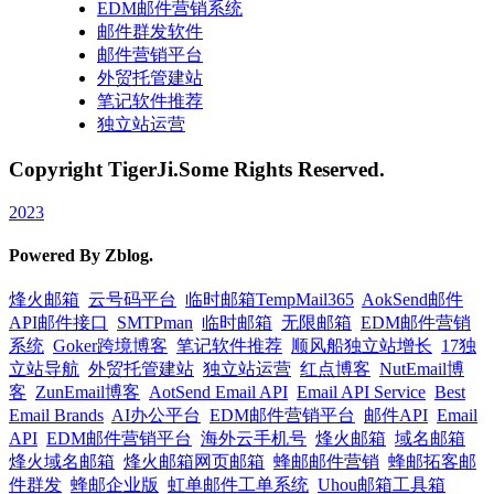
EDM邮件营销系统
邮件群发软件
邮件营销平台
外贸托管建站
笔记软件推荐
独立站运营
Copyright TigerJi.Some Rights Reserved.
2023
Powered By Zblog.
烽火邮箱
云号码平台
临时邮箱TempMail365
AokSend邮件
API邮件接口
SMTPman
临时邮箱
无限邮箱
EDM邮件营销
系统
Goker跨境博客
笔记软件推荐
顺风船独立站增长
17独
立站导航
外贸托管建站
独立站运营
红点博客
NutEmail博
客
ZunEmail博客
AotSend Email API
Email API Service
Best
Email Brands
AI办公平台
EDM邮件营销平台
邮件API
Email
API
EDM邮件营销平台
海外云手机号
烽火邮箱
域名邮箱
烽火域名邮箱
烽火邮箱网页邮箱
蜂邮邮件营销
蜂邮拓客邮
件群发
蜂邮企业版
虹单邮件工单系统
Uhou邮箱工具箱