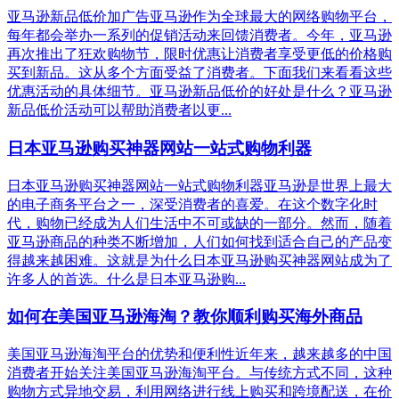
亚马逊新品低价加广告亚马逊作为全球最大的网络购物平台，
每年都会举办一系列的促销活动来回馈消费者。今年，亚马逊
再次推出了狂欢购物节，限时优惠让消费者享受更低的价格购
买到新品。这从多个方面受益了消费者。下面我们来看看这些
优惠活动的具体细节。亚马逊新品低价的好处是什么？亚马逊
新品低价活动可以帮助消费者以更...
日本亚马逊购买神器网站一站式购物利器
日本亚马逊购买神器网站一站式购物利器亚马逊是世界上最大
的电子商务平台之一，深受消费者的喜爱。在这个数字化时
代，购物已经成为人们生活中不可或缺的一部分。然而，随着
亚马逊商品的种类不断增加，人们如何找到适合自己的产品变
得越来越困难。这就是为什么日本亚马逊购买神器网站成为了
许多人的首选。什么是日本亚马逊购...
如何在美国亚马逊海淘？教你顺利购买海外商品
美国亚马逊海淘平台的优势和便利性近年来，越来越多的中国
消费者开始关注美国亚马逊海淘平台。与传统方式不同，这种
购物方式异地交易，利用网络进行线上购买和跨境配送，在价