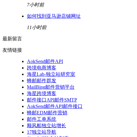
7小时前
如何找到亚马逊店铺网址
11小时前
最新留言
友情链接
AokSend邮件API
跨境电商博客
海星Lab-独立站研究室
蜂邮邮件群发
MailBing邮件营销平台
海星跨境博客
邮件接口API邮件SMTP
AokSend邮件API邮件接口
蜂邮EDM邮件营销
邮件工单系统
顺风船独立站增长
17独立站导航