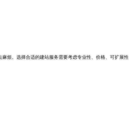
去麻烦。选择合适的建站服务需要考虑专业性、价格、可扩展性