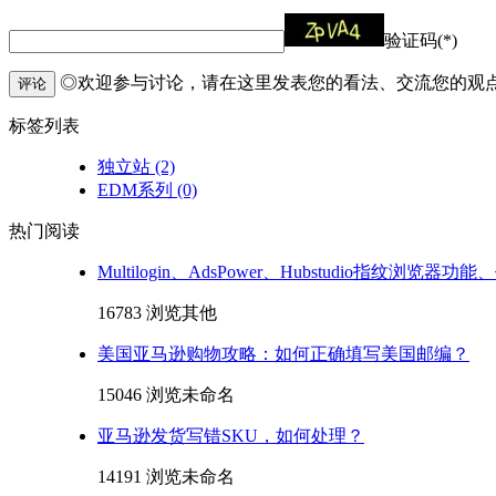
验证码(*)
◎欢迎参与讨论，请在这里发表您的看法、交流您的观
评论
标签列表
独立站
(2)
EDM系列
(0)
热门阅读
Multilogin、AdsPower、Hubstudio指纹浏览器
16783 浏览
其他
美国亚马逊购物攻略：如何正确填写美国邮编？
15046 浏览
未命名
亚马逊发货写错SKU，如何处理？
14191 浏览
未命名