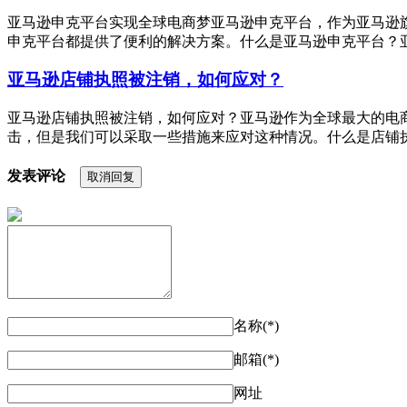
亚马逊申克平台实现全球电商梦亚马逊申克平台，作为亚马逊
申克平台都提供了便利的解决方案。什么是亚马逊申克平台？亚
亚马逊店铺执照被注销，如何应对？
亚马逊店铺执照被注销，如何应对？亚马逊作为全球最大的电
击，但是我们可以采取一些措施来应对这种情况。什么是店铺执
发表评论
取消回复
名称(*)
邮箱(*)
网址