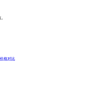
点。
功能、价格对比