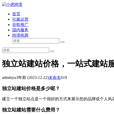
首页
社媒运营
谷歌推广
国内服务
跨境电商
独立站建站价格，一站式建站
adminyu
3年前
(2023-12-22)
未命名
619
独立站建站价格是多少呢？
建立一个独立站点是一个很好的方式来展示您的品牌或个人风
独立站建站需要什么费用？