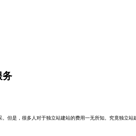
服务
采。但是，很多人对于独立站建站的费用一无所知。究竟独立站