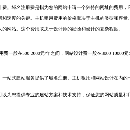
计费。域名注册费是指为您的网站申请一个独特的网址的费用，
问和速度的关键。主机租用费用的价格取决于主机的类型和容量
人的网站。这个费用取决于设计师的经验和设计的复杂程度。
般在500-2000元/年之间，网站设计费一般在3000-10000
。一站式建站服务提供了域名注册、主机租用和网站设计在内的
可以为您提供专业的建站方案和技术支持，保证您的网站质量和