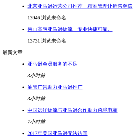
北京亚马逊运营公司推荐，精准管理让销售翻倍
13946 浏览
未命名
佛山高明亚马逊物流，专业快捷可靠。
13731 浏览
未命名
最新文章
亚马逊会员服务的不足
3小时前
油管广告助力亚马逊推广
3小时前
中国远洋物流与亚马逊合作助力跨境电商
7小时前
2017年美国亚马逊无法访问