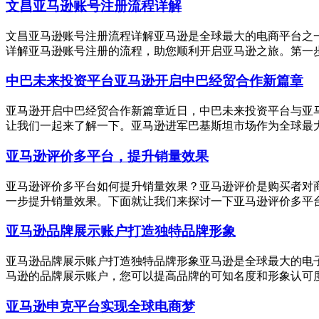
文昌亚马逊账号注册流程详解
文昌亚马逊账号注册流程详解亚马逊是全球最大的电商平台之
详解亚马逊账号注册的流程，助您顺利开启亚马逊之旅。第一步
中巴未来投资平台亚马逊开启中巴经贸合作新篇章
亚马逊开启中巴经贸合作新篇章近日，中巴未来投资平台与亚
让我们一起来了解一下。亚马逊进军巴基斯坦市场作为全球最大
亚马逊评价多平台，提升销量效果
亚马逊评价多平台如何提升销量效果？亚马逊评价是购买者对
一步提升销量效果。下面就让我们来探讨一下亚马逊评价多平台
亚马逊品牌展示账户打造独特品牌形象
亚马逊品牌展示账户打造独特品牌形象亚马逊是全球最大的电
马逊的品牌展示账户，您可以提高品牌的可知名度和形象认可度
亚马逊申克平台实现全球电商梦