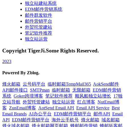
独立站建站系统
EDM邮件营销系统
邮件群发软件
邮件营销平台
外贸托管建站
笔记软件推荐
独立站运营
Copyright TigerJi.Some Rights Reserved.
2023
Powered By Zblog.
烽火邮箱
云号码平台
临时邮箱TempMail365
AokSend邮件
API邮件接口
SMTPman
临时邮箱
无限邮箱
EDM邮件营销
系统
Goker跨境博客
笔记软件推荐
顺风船独立站增长
17独
立站导航
外贸托管建站
独立站运营
红点博客
NutEmail博
客
ZunEmail博客
AotSend Email API
Email API Service
Best
Email Brands
AI办公平台
EDM邮件营销平台
邮件API
Email
API
EDM邮件营销平台
海外云手机号
烽火邮箱
域名邮箱
烽火域名邮箱
烽火邮箱网页邮箱
蜂邮邮件营销
蜂邮拓客邮