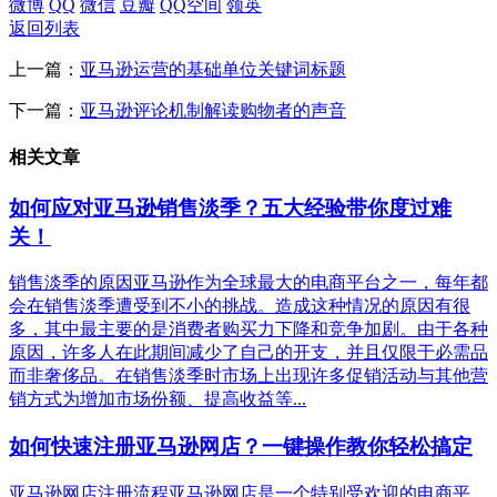
微博
QQ
微信
豆瓣
QQ空间
领英
返回列表
上一篇：
亚马逊运营的基础单位关键词标题
下一篇：
亚马逊评论机制解读购物者的声音
相关文章
如何应对亚马逊销售淡季？五大经验带你度过难
关！
销售淡季的原因亚马逊作为全球最大的电商平台之一，每年都
会在销售淡季遭受到不小的挑战。造成这种情况的原因有很
多，其中最主要的是消费者购买力下降和竞争加剧。由于各种
原因，许多人在此期间减少了自己的开支，并且仅限于必需品
而非奢侈品。在销售淡季时市场上出现许多促销活动与其他营
销方式为增加市场份额、提高收益等...
如何快速注册亚马逊网店？一键操作教你轻松搞定
亚马逊网店注册流程亚马逊网店是一个特别受欢迎的电商平