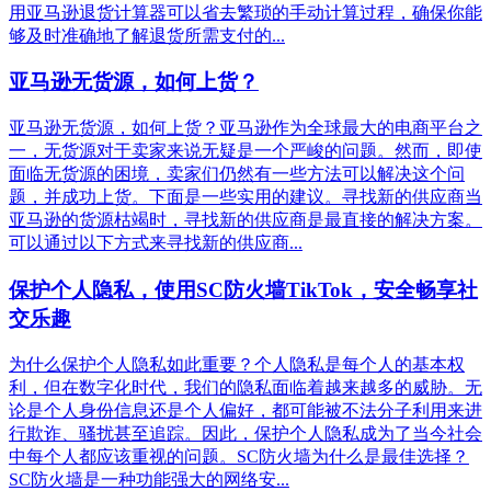
用亚马逊退货计算器可以省去繁琐的手动计算过程，确保你能
够及时准确地了解退货所需支付的...
亚马逊无货源，如何上货？
亚马逊无货源，如何上货？亚马逊作为全球最大的电商平台之
一，无货源对于卖家来说无疑是一个严峻的问题。然而，即使
面临无货源的困境，卖家们仍然有一些方法可以解决这个问
题，并成功上货。下面是一些实用的建议。寻找新的供应商当
亚马逊的货源枯竭时，寻找新的供应商是最直接的解决方案。
可以通过以下方式来寻找新的供应商...
保护个人隐私，使用SC防火墙TikTok，安全畅享社
交乐趣
为什么保护个人隐私如此重要？个人隐私是每个人的基本权
利，但在数字化时代，我们的隐私面临着越来越多的威胁。无
论是个人身份信息还是个人偏好，都可能被不法分子利用来进
行欺诈、骚扰甚至追踪。因此，保护个人隐私成为了当今社会
中每个人都应该重视的问题。SC防火墙为什么是最佳选择？
SC防火墙是一种功能强大的网络安...