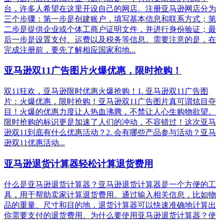
台，许多人希望在这里开设自己的网店。注册亚马逊网店分为
三个步骤：第一步是创建账户，填写基本信息和联系方式；第
二步是提供企业或个体工商户证明文件，并进行身份验证；最
后一步是设置支付、运费以及税务等信息。需要注意的是，在
完成注册前，要先了解相应国家和地...
亚马逊双11广告图片火爆优惠，限时抢购！
双11狂欢，亚马逊限时优惠火爆抢购！1. 亚马逊双11广告图
片：火爆优惠，限时抢购！亚马逊双11广告图片真可谓炫目夺
目！火爆的优惠力度让人热血沸腾，不禁让人心生购物欲望。
限时抢购的标识更是加速了人们的冲动，不容错过！这次亚马
逊双11到底有什么优惠活动？2. 会有哪些产品参与活动？亚马
逊双11优惠活动...
亚马逊退货计算器轻松计算退货费用
什么是亚马逊退货计算器？亚马逊退货计算器是一个方便的工
具，用于帮助卖家计算退货费用。通过输入相关信息，比如物
品的重量、尺寸和目的地，退货计算器可以快速准确地计算出
你需要支付的退货费用。为什么要使用亚马逊退货计算器？使