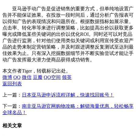
亚马逊手动广告是促进销售的重要方式，但单纯地设置广
告并不能保证效果。在投放一段时间后，通过分析广告报表可
以得知广告的表现情况和问题所在。根据数据指标如展示量、
点击率、转化率等来进行调整策略，比如提高出价以获取更多
曝光或降低某些关键词的出价以优化ROI。同时还可以对竞品
广告进行监测，针对他们使用类似关键词或利用宣传受欢迎产
品的走势来制定营销策略，并及时跟进调整反复测试至达到最
佳效果为止。只有深入挖掘数据细节并不断实验尝试才能让手
动广告发挥最大潜力使商品获得成功销售。
本文作者Tiger，转载标记出处。
微博
QQ
微信
豆瓣
QQ空间
领英
返回列表
上一篇：
日本亚马逊申诉流程详解，快速找回账号！
下一篇：
南非亚马逊官网购物攻略：解锁海量优惠，轻松畅享
全球名品！
相关文章