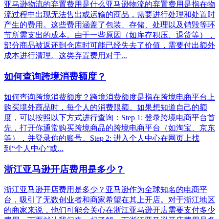
亚马逊物流的弃置费用是什么亚马逊物流的弃置费用是指在物
流过程中出现无法售出或运输的商品，需要进行处理和处置时
产生的费用。这些费用涵盖了包装、存储、处理以及销毁等环
节所需支出的成本。由于一些原因（如库存积压、退货等），
部分商品被返还到仓库时可能已经失去了价值，需要付出额外
成本进行清理。这类弃置费用对于...
如何查询跨境消费额度？
如何查询跨境消费额度？跨境消费额度是指在跨境电商平台上
购买境外商品时，每个人的消费限额。如果想知道自己的额
度，可以按照以下方式进行查询：Step 1: 登录跨境电商平台首
先，打开你通常购买跨境商品的跨境电商平台（如淘宝、京东
等），并登录你的账号。Step 2: 进入个人中心在网页上找
到“个人中心”或...
浙江亚马逊开店费用是多少？
浙江亚马逊开店费用是多少？亚马逊作为全球知名的电商平
台，吸引了无数创业者和商家希望在其上开店。对于浙江地区
的商家来说，他们可能会关心在浙江亚马逊开店需要支付多少