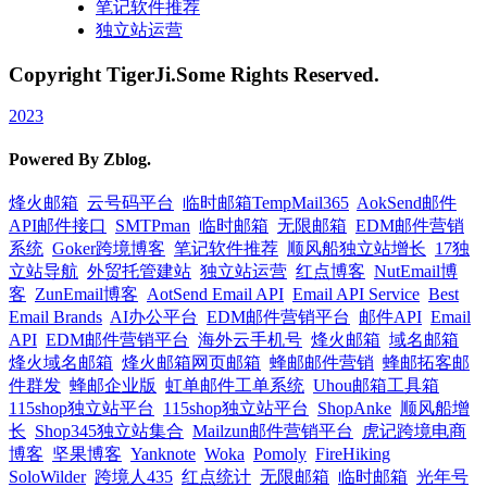
笔记软件推荐
独立站运营
Copyright TigerJi.Some Rights Reserved.
2023
Powered By Zblog.
烽火邮箱
云号码平台
临时邮箱TempMail365
AokSend邮件
API邮件接口
SMTPman
临时邮箱
无限邮箱
EDM邮件营销
系统
Goker跨境博客
笔记软件推荐
顺风船独立站增长
17独
立站导航
外贸托管建站
独立站运营
红点博客
NutEmail博
客
ZunEmail博客
AotSend Email API
Email API Service
Best
Email Brands
AI办公平台
EDM邮件营销平台
邮件API
Email
API
EDM邮件营销平台
海外云手机号
烽火邮箱
域名邮箱
烽火域名邮箱
烽火邮箱网页邮箱
蜂邮邮件营销
蜂邮拓客邮
件群发
蜂邮企业版
虹单邮件工单系统
Uhou邮箱工具箱
115shop独立站平台
115shop独立站平台
ShopAnke
顺风船增
长
Shop345独立站集合
Mailzun邮件营销平台
虎记跨境电商
博客
坚果博客
Yanknote
Woka
Pomoly
FireHiking
SoloWilder
跨境人435
红点统计
无限邮箱
临时邮箱
光年号