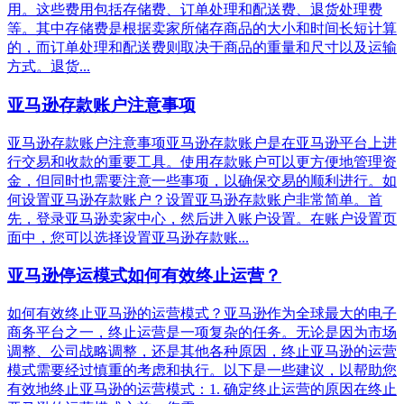
用。这些费用包括存储费、订单处理和配送费、退货处理费
等。其中存储费是根据卖家所储存商品的大小和时间长短计算
的，而订单处理和配送费则取决于商品的重量和尺寸以及运输
方式。退货...
亚马逊存款账户注意事项
亚马逊存款账户注意事项亚马逊存款账户是在亚马逊平台上进
行交易和收款的重要工具。使用存款账户可以更方便地管理资
金，但同时也需要注意一些事项，以确保交易的顺利进行。如
何设置亚马逊存款账户？设置亚马逊存款账户非常简单。首
先，登录亚马逊卖家中心，然后进入账户设置。在账户设置页
面中，您可以选择设置亚马逊存款账...
亚马逊停运模式如何有效终止运营？
如何有效终止亚马逊的运营模式？亚马逊作为全球最大的电子
商务平台之一，终止运营是一项复杂的任务。无论是因为市场
调整、公司战略调整，还是其他各种原因，终止亚马逊的运营
模式需要经过慎重的考虑和执行。以下是一些建议，以帮助您
有效地终止亚马逊的运营模式：1. 确定终止运营的原因在终止