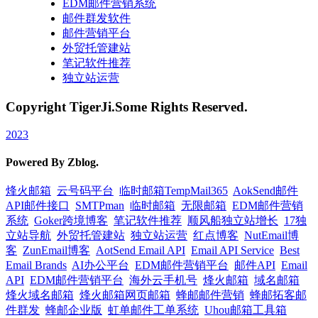
EDM邮件营销系统
邮件群发软件
邮件营销平台
外贸托管建站
笔记软件推荐
独立站运营
Copyright TigerJi.Some Rights Reserved.
2023
Powered By Zblog.
烽火邮箱
云号码平台
临时邮箱TempMail365
AokSend邮件
API邮件接口
SMTPman
临时邮箱
无限邮箱
EDM邮件营销
系统
Goker跨境博客
笔记软件推荐
顺风船独立站增长
17独
立站导航
外贸托管建站
独立站运营
红点博客
NutEmail博
客
ZunEmail博客
AotSend Email API
Email API Service
Best
Email Brands
AI办公平台
EDM邮件营销平台
邮件API
Email
API
EDM邮件营销平台
海外云手机号
烽火邮箱
域名邮箱
烽火域名邮箱
烽火邮箱网页邮箱
蜂邮邮件营销
蜂邮拓客邮
件群发
蜂邮企业版
虹单邮件工单系统
Uhou邮箱工具箱