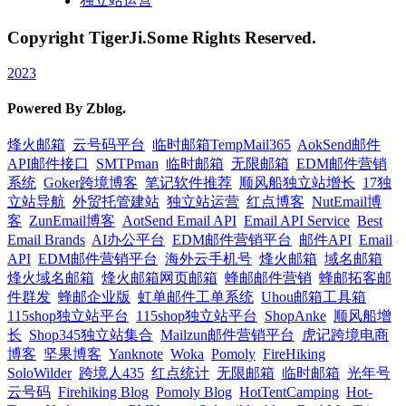
独立站运营
Copyright TigerJi.Some Rights Reserved.
2023
Powered By Zblog.
烽火邮箱
云号码平台
临时邮箱TempMail365
AokSend邮件
API邮件接口
SMTPman
临时邮箱
无限邮箱
EDM邮件营销
系统
Goker跨境博客
笔记软件推荐
顺风船独立站增长
17独
立站导航
外贸托管建站
独立站运营
红点博客
NutEmail博
客
ZunEmail博客
AotSend Email API
Email API Service
Best
Email Brands
AI办公平台
EDM邮件营销平台
邮件API
Email
API
EDM邮件营销平台
海外云手机号
烽火邮箱
域名邮箱
烽火域名邮箱
烽火邮箱网页邮箱
蜂邮邮件营销
蜂邮拓客邮
件群发
蜂邮企业版
虹单邮件工单系统
Uhou邮箱工具箱
115shop独立站平台
115shop独立站平台
ShopAnke
顺风船增
长
Shop345独立站集合
Mailzun邮件营销平台
虎记跨境电商
博客
坚果博客
Yanknote
Woka
Pomoly
FireHiking
SoloWilder
跨境人435
红点统计
无限邮箱
临时邮箱
光年号
云号码
Firehiking Blog
Pomoly Blog
HotTentCamping
Hot-