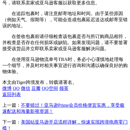
号，请联系卖家或亚马逊客服以获取更多信息。
在追踪包裹时，请注意邮寄地址和时间。由于某些原因
（例如天气、假期等），可能会造成包裹延迟送达或邮寄至错
误的地址。
在签收包裹前请仔细检查该包裹是否与所订购商品相符，
并检查是否存在任何损坏或缺陷。如果发现问题，请不要签署
接受该货品并立即联系卖家或亚马逊客服解决问题。
在使用亚马逊物流单号TBA时，务必小心谨慎地处理每
一个细节，并及时对相关事宜进行咨询和沟通以确保良好的购
物体验。
本文由Tiger跨境发布，转载请署名。
微博
QQ
微信
豆瓣
QQ空间
领英
返回列表
上一篇：
不要错过！亚马逊Prime会员价格便宜实惠，享受极
速配送和海量影视资源！
下一篇：
美国站亚马逊开店流程详解，快速实现跨境电商零门
槛！