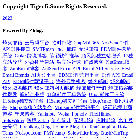
Copyright TigerJi.Some Rights Reserved.
2023
Powered By Zblog.
烽火邮箱
云号码平台
临时邮箱TempMail365
AokSend邮件
API邮件接口
SMTPman
临时邮箱
无限邮箱
EDM邮件营销
系统
Goker跨境博客
笔记软件推荐
顺风船独立站增长
17独
立站导航
外贸托管建站
独立站运营
红点博客
NutEmail博
客
ZunEmail博客
AotSend Email API
Email API Service
Best
Email Brands
AI办公平台
EDM邮件营销平台
邮件API
Email
API
EDM邮件营销平台
海外云手机号
烽火邮箱
域名邮箱
烽火域名邮箱
烽火邮箱网页邮箱
蜂邮邮件营销
蜂邮拓客邮
件群发
蜂邮企业版
虹单邮件工单系统
Uhou邮箱工具箱
115shop独立站平台
115shop独立站平台
ShopAnke
顺风船增
长
Shop345独立站集合
Mailzun邮件营销平台
虎记跨境电商
博客
坚果博客
Yanknote
Woka
Pomoly
FireHiking
SoloWilder
跨境人435
红点统计
无限邮箱
临时邮箱
光年号
云号码
Firehiking Blog
Pomoly Blog
HotTentCamping
Hot-
Tents
Nedspot.com
PMYcamp
Solowilder blog
BushManTrip