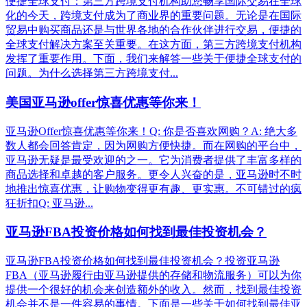
便捷全球支付：第三方跨境支付机构助您畅享国际交易在全球
化的今天，跨境支付成为了商业界的重要问题。无论是在国际
贸易中购买商品还是与世界各地的合作伙伴进行交易，便捷的
全球支付解决方案至关重要。在这方面，第三方跨境支付机构
发挥了重要作用。下面，我们来解答一些关于便捷全球支付的
问题。为什么选择第三方跨境支付...
美国亚马逊offer惊喜优惠等你来！
亚马逊Offer惊喜优惠等你来！Q: 你是否喜欢网购？A: 绝大多
数人都会回答肯定，因为网购方便快捷。而在网购的平台中，
亚马逊无疑是最受欢迎的之一。它为消费者提供了丰富多样的
商品选择和卓越的客户服务。更令人兴奋的是，亚马逊时不时
地推出惊喜优惠，让购物变得更有趣、更实惠。不可错过的疯
狂折扣Q: 亚马逊...
亚马逊FBA投资价格如何找到最佳投资机会？
亚马逊FBA投资价格如何找到最佳投资机会？投资亚马逊
FBA（亚马逊履行由亚马逊提供的存储和物流服务）可以为你
提供一个很好的机会来创造额外的收入。然而，找到最佳投资
机会并不是一件容易的事情。下面是一些关于如何找到最佳亚