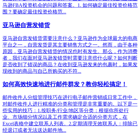
马逊FBA投资机会的问题和答案。1. 如何确定最佳投资价格范
围？要确定最佳投资价格范...
亚马逊自营发错货
亚马逊自营发错货需要注意什么？亚马逊作为全球最大的电商
平台之一，自营发货是其主要销售方式之一。然而，由于各种
原因，亚马逊自营发错货的情况也时有发生。那么，作为消费
者，我们在面对亚马逊发错货时需要注意些什么呢？如何判断
是否收到了错误的商品？在收到亚马逊发来的包裹时，如果发
现收到的商品与自己所购买的不符...
如何高效快速地进行邮件群发？教你轻松搞定！
邮件收件人分组管理技巧在进行电子邮件营销或日常工作中，
对邮件收件人进行精准的分类和管理是非常重要的。以下是一
些实用的技巧：1.按职务/行业/地区等分类：根据你所处行
业、市场细分情况以及工作需求确定合适的分类方式，在
Excel表格中建立联系人列表。2.定期清理无效联系人：排除已
经退订或者无法送达邮件地...