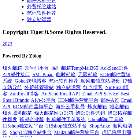
邮件营销平台
外贸托管建站
笔记软件推荐
独立站运营
Copyright TigerJi.Some Rights Reserved.
2023
Powered By Zblog.
烽火邮箱
云号码平台
临时邮箱TempMail365
AokSend邮件
API邮件接口
SMTPman
临时邮箱
无限邮箱
EDM邮件营销
系统
Goker跨境博客
笔记软件推荐
顺风船独立站增长
17独
立站导航
外贸托管建站
独立站运营
红点博客
NutEmail博
客
ZunEmail博客
AotSend Email API
Email API Service
Best
Email Brands
AI办公平台
EDM邮件营销平台
邮件API
Email
API
EDM邮件营销平台
海外云手机号
烽火邮箱
域名邮箱
烽火域名邮箱
烽火邮箱网页邮箱
蜂邮邮件营销
蜂邮拓客邮
件群发
蜂邮企业版
虹单邮件工单系统
Uhou邮箱工具箱
115shop独立站平台
115shop独立站平台
ShopAnke
顺风船增
长
Shop345独立站集合
Mailzun邮件营销平台
虎记跨境电商