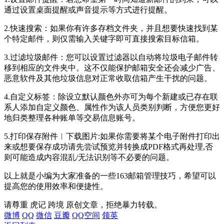
通过设置桌面提醒或声音提示等方式进行提醒。
2.快速搜索：如果你有许多存档文件夹，并且想要快速找到某
个特定邮件，则仅需输入关键字即可直接搜索目标信箱。
3.过滤垃圾邮件：您可以设置过滤器以自动将垃圾电子邮件转
移到相应的文件夹中。这不仅能保护邮箱安全还会减少广告、
恶意软件及其他垃圾信息对正常收取信箱产生干扰的问题。
4.自定义标签：除设立默认颜色外亦可为每个新建或已存在联
系人添加自定义颜色、属性作为该人员类别判断，方便您更好
地归类整理各种账单等交易信息账号。
5.打印保存附件︱下载图片:如果你需要将某个电子附件打印出
来或想要保存成功请先尝试预览并转换成PDF格式再处理,否
则可能造成内容混乱/无法识别等不必要的问题。
以上就是小编为大家准备的一些163邮箱管理技巧，希望可以
提高您的使用效率和便捷性。
请尊重 虎记 跨境 原创文章，拒绝暴力转载。
微博
QQ
微信
豆瓣
QQ空间
领英