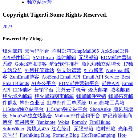
独立站运营
Copyright TigerJi.Some Rights Reserved.
2023
Powered By Zblog.
烽火邮箱
云号码平台
临时邮箱TempMail365
AokSend邮件
API邮件接口
SMTPman
临时邮箱
无限邮箱
EDM邮件营销
系统
Goker跨境博客
笔记软件推荐
顺风船独立站增长
17独
立站导航
外贸托管建站
独立站运营
红点博客
NutEmail博
客
ZunEmail博客
AotSend Email API
Email API Service
Best
Email Brands
AI办公平台
EDM邮件营销平台
邮件API
Email
API
EDM邮件营销平台
海外云手机号
烽火邮箱
域名邮箱
烽火域名邮箱
烽火邮箱网页邮箱
蜂邮邮件营销
蜂邮拓客邮
件群发
蜂邮企业版
虹单邮件工单系统
Uhou邮箱工具箱
115shop独立站平台
115shop独立站平台
ShopAnke
顺风船增
长
Shop345独立站集合
Mailzun邮件营销平台
虎记跨境电商
博客
坚果博客
Yanknote
Woka
Pomoly
FireHiking
SoloWilder
跨境人435
红点统计
无限邮箱
临时邮箱
光年号
云号码
Firehiking Blog
Pomoly Blog
HotTentCamping
Hot-