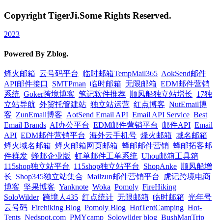
Copyright TigerJi.Some Rights Reserved.
2023
Powered By Zblog.
烽火邮箱
云号码平台
临时邮箱TempMail365
AokSend邮件
API邮件接口
SMTPman
临时邮箱
无限邮箱
EDM邮件营销
系统
Goker跨境博客
笔记软件推荐
顺风船独立站增长
17独
立站导航
外贸托管建站
独立站运营
红点博客
NutEmail博
客
ZunEmail博客
AotSend Email API
Email API Service
Best
Email Brands
AI办公平台
EDM邮件营销平台
邮件API
Email
API
EDM邮件营销平台
海外云手机号
烽火邮箱
域名邮箱
烽火域名邮箱
烽火邮箱网页邮箱
蜂邮邮件营销
蜂邮拓客邮
件群发
蜂邮企业版
虹单邮件工单系统
Uhou邮箱工具箱
115shop独立站平台
115shop独立站平台
ShopAnke
顺风船增
长
Shop345独立站集合
Mailzun邮件营销平台
虎记跨境电商
博客
坚果博客
Yanknote
Woka
Pomoly
FireHiking
SoloWilder
跨境人435
红点统计
无限邮箱
临时邮箱
光年号
云号码
Firehiking Blog
Pomoly Blog
HotTentCamping
Hot-
Tents
Nedspot.com
PMYcamp
Solowilder blog
BushManTrip