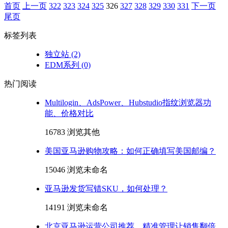
首页️
上一页
322
323
324
325
326
327
328
329
330
331
下一页
尾页
标签列表
独立站
(2)
EDM系列
(0)
热门阅读
Multilogin、AdsPower、Hubstudio指纹浏览器功
能、价格对比
16783 浏览
其他
美国亚马逊购物攻略：如何正确填写美国邮编？
15046 浏览
未命名
亚马逊发货写错SKU，如何处理？
14191 浏览
未命名
北京亚马逊运营公司推荐，精准管理让销售翻倍