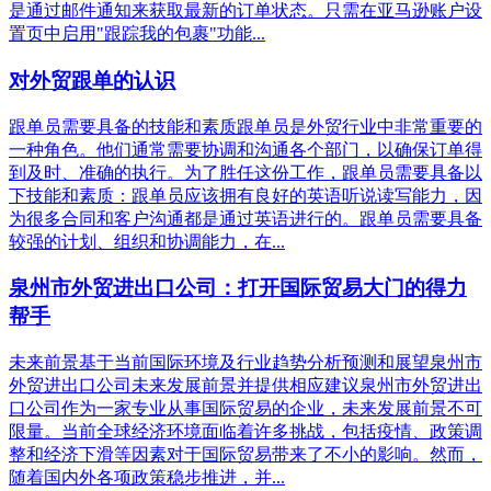
是通过邮件通知来获取最新的订单状态。只需在亚马逊账户设
置页中启用"跟踪我的包裹"功能...
对外贸跟单的认识
跟单员需要具备的技能和素质跟单员是外贸行业中非常重要的
一种角色。他们通常需要协调和沟通各个部门，以确保订单得
到及时、准确的执行。为了胜任这份工作，跟单员需要具备以
下技能和素质：跟单员应该拥有良好的英语听说读写能力，因
为很多合同和客户沟通都是通过英语进行的。跟单员需要具备
较强的计划、组织和协调能力，在...
泉州市外贸进出口公司：打开国际贸易大门的得力
帮手
未来前景基于当前国际环境及行业趋势分析预测和展望泉州市
外贸进出口公司未来发展前景并提供相应建议泉州市外贸进出
口公司作为一家专业从事国际贸易的企业，未来发展前景不可
限量。当前全球经济环境面临着许多挑战，包括疫情、政策调
整和经济下滑等因素对于国际贸易带来了不小的影响。然而，
随着国内外各项政策稳步推进，并...