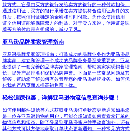
款方式。它是由买方的银行发给卖方的银行的一种付款担保。
通过信用证，买方的银行承诺在卖方提供符合信用证条件的文
件后，按照信用证确定的金额和时间付款。为什么使用信用
证？信用证能够保障双方的利益。对于卖方来说，信用证意味
着买方的付款是有担保的，减少了风...
亚马逊品牌卖家管理指南
亚马逊品牌卖家管理指南：打造成功的品牌业务作为亚马逊品
牌卖家，建立和管理一个成功的品牌业务是至关重要的。亚马
逊提供了一套完善的品牌卖家管理指南，帮助卖家实现销售增
长、提升产品排名和保护品牌声誉。下面是一些常见问题及其
解答，帮助您了解如何有效管理您的亚马逊品牌业务。如何优
化我的产品页面以提高销售额？优...
轻松追踪包裹，详解亚马逊物流信息查询步骤！
如何使用邮件短信等方式获取亚马逊订单状态更新通知如果您
是一位在亚马逊购物的用户，可能会想知道如何查看您订单的
物流信息和状态。除了登录到亚马逊账户并手动查询外，还有
其他方式可以方便地获取订单状态更新通知。一种常见的方式