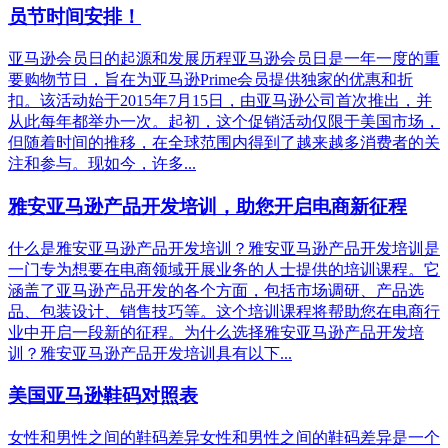
员节时间安排！
亚马逊会员日的起源和发展历程亚马逊会员日是一年一度的重
要购物节日，旨在为亚马逊Prime会员提供独家的优惠和折
扣。该活动始于2015年7月15日，由亚马逊公司首次推出，并
从此每年都举办一次。起初，这个促销活动仅限于美国市场，
但随着时间的推移，在全球范围内得到了越来越多消费者的关
注和参与。现如今，许多...
雅安亚马逊产品开发培训，助您开启电商新征程
什么是雅安亚马逊产品开发培训？雅安亚马逊产品开发培训是
一门专为想要在电商领域开展业务的人士提供的培训课程。它
涵盖了亚马逊产品开发的各个方面，包括市场调研、产品选
品、包装设计、销售技巧等。这个培训课程将帮助您在电商行
业中开启一段新的征程。为什么选择雅安亚马逊产品开发培
训？雅安亚马逊产品开发培训具有以下...
美国亚马逊鞋码对照表
女性和男性之间的鞋码差异女性和男性之间的鞋码差异是一个