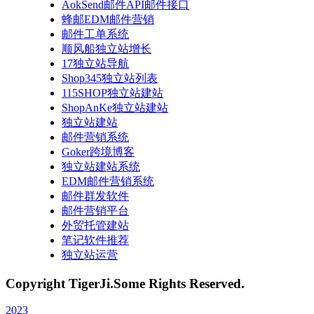
AokSend邮件API邮件接口
蜂邮EDM邮件营销
邮件工单系统
顺风船独立站增长
17独立站导航
Shop345独立站列表
115SHOP独立站建站
ShopAnKe独立站建站
独立站建站
邮件营销系统
Goker跨境博客
独立站建站系统
EDM邮件营销系统
邮件群发软件
邮件营销平台
外贸托管建站
笔记软件推荐
独立站运营
Copyright TigerJi.Some Rights Reserved.
2023