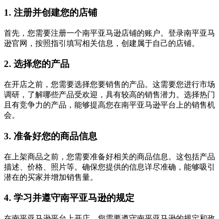
1. 注册并创建您的店铺
首先，您需要注册一个南平亚马逊店铺的账户。登录南平亚马
逊官网，按照指引填写相关信息，创建属于自己的店铺。
2. 选择您的产品
在开店之前，您需要选择您要销售的产品。这需要您进行市场
调研，了解哪些产品受欢迎，具有较高的销售潜力。选择热门
且有竞争力的产品，能够提高您在南平亚马逊平台上的销售机
会。
3. 准备好您的商品信息
在上架商品之前，您需要准备好相关的商品信息。这包括产品
描述、价格、照片等。确保您提供的信息详尽准确，能够吸引
潜在的买家并增加销售量。
4. 学习并遵守南平亚马逊的规定
在南平亚马逊平台上开店，您需要遵守南平亚马逊的规定和政