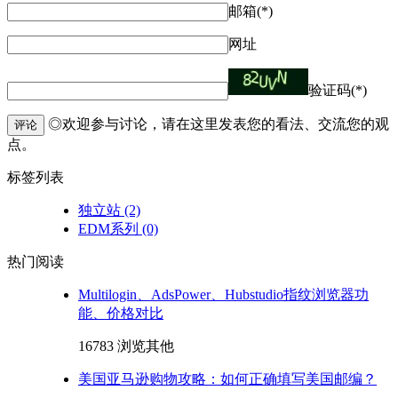
邮箱(*)
网址
验证码(*)
◎欢迎参与讨论，请在这里发表您的看法、交流您的观
评论
点。
标签列表
独立站
(2)
EDM系列
(0)
热门阅读
Multilogin、AdsPower、Hubstudio指纹浏览器功
能、价格对比
16783 浏览
其他
美国亚马逊购物攻略：如何正确填写美国邮编？