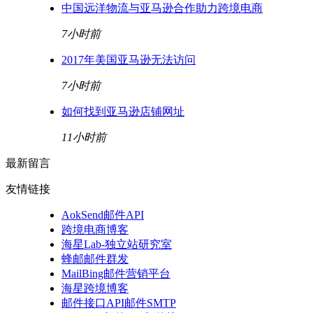
中国远洋物流与亚马逊合作助力跨境电商
7小时前
2017年美国亚马逊无法访问
7小时前
如何找到亚马逊店铺网址
11小时前
最新留言
友情链接
AokSend邮件API
跨境电商博客
海星Lab-独立站研究室
蜂邮邮件群发
MailBing邮件营销平台
海星跨境博客
邮件接口API邮件SMTP