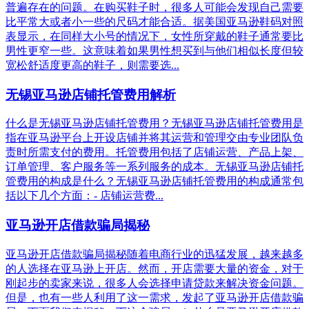
普遍存在的问题。在购买鞋子时，很多人可能会发现自己需要
比平常大或者小一些的尺码才能合适。据美国亚马逊鞋码对照
表显示，在同样大小号的情况下，女性所穿戴的鞋子通常要比
男性更窄一些。这意味着如果男性想买到与他们相似长度但较
宽松舒适度更高的鞋子，则需要选...
无锡亚马逊店铺托管费用解析
什么是无锡亚马逊店铺托管费用？无锡亚马逊店铺托管费用是
指在亚马逊平台上开设店铺并将其运营和管理交由专业团队负
责时所需支付的费用。托管费用包括了店铺运营、产品上架、
订单管理、客户服务等一系列服务的成本。无锡亚马逊店铺托
管费用的构成是什么？无锡亚马逊店铺托管费用的构成通常包
括以下几个方面：- 店铺运营费...
亚马逊开店借款骗局揭秘
亚马逊开店借款骗局揭秘随着电商行业的迅猛发展，越来越多
的人选择在亚马逊上开店。然而，开店需要大量的资金，对于
刚起步的卖家来说，很多人会选择申请贷款来解决资金问题。
但是，也有一些人利用了这一需求，发起了亚马逊开店借款骗