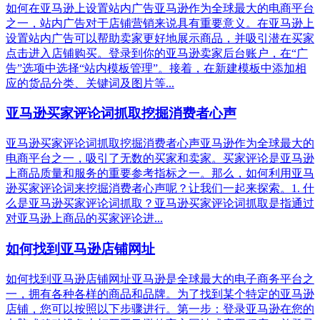
如何在亚马逊上设置站内广告亚马逊作为全球最大的电商平台
之一，站内广告对于店铺营销来说具有重要意义。在亚马逊上
设置站内广告可以帮助卖家更好地展示商品，并吸引潜在买家
点击进入店铺购买。登录到你的亚马逊卖家后台账户，在“广
告”选项中选择“站内模板管理”。接着，在新建模板中添加相
应的货品分类、关键词及图片等...
亚马逊买家评论词抓取挖掘消费者心声
亚马逊买家评论词抓取挖掘消费者心声亚马逊作为全球最大的
电商平台之一，吸引了无数的买家和卖家。买家评论是亚马逊
上商品质量和服务的重要参考指标之一。那么，如何利用亚马
逊买家评论词来挖掘消费者心声呢？让我们一起来探索。1. 什
么是亚马逊买家评论词抓取？亚马逊买家评论词抓取是指通过
对亚马逊上商品的买家评论进...
如何找到亚马逊店铺网址
如何找到亚马逊店铺网址亚马逊是全球最大的电子商务平台之
一，拥有各种各样的商品和品牌。为了找到某个特定的亚马逊
店铺，您可以按照以下步骤进行。第一步：登录亚马逊在您的