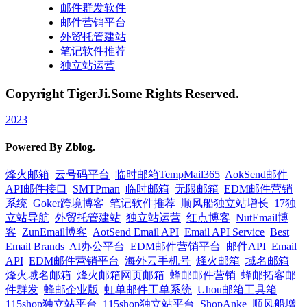
邮件群发软件
邮件营销平台
外贸托管建站
笔记软件推荐
独立站运营
Copyright TigerJi.Some Rights Reserved.
2023
Powered By Zblog.
烽火邮箱
云号码平台
临时邮箱TempMail365
AokSend邮件
API邮件接口
SMTPman
临时邮箱
无限邮箱
EDM邮件营销
系统
Goker跨境博客
笔记软件推荐
顺风船独立站增长
17独
立站导航
外贸托管建站
独立站运营
红点博客
NutEmail博
客
ZunEmail博客
AotSend Email API
Email API Service
Best
Email Brands
AI办公平台
EDM邮件营销平台
邮件API
Email
API
EDM邮件营销平台
海外云手机号
烽火邮箱
域名邮箱
烽火域名邮箱
烽火邮箱网页邮箱
蜂邮邮件营销
蜂邮拓客邮
件群发
蜂邮企业版
虹单邮件工单系统
Uhou邮箱工具箱
115shop独立站平台
115shop独立站平台
ShopAnke
顺风船增