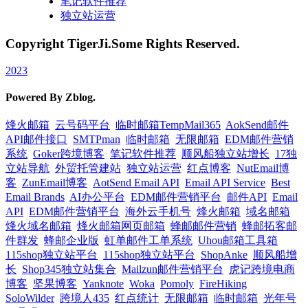
笔记软件推荐
独立站运营
Copyright TigerJi.Some Rights Reserved.
2023
Powered By Zblog.
烽火邮箱
云号码平台
临时邮箱TempMail365
AokSend邮件
API邮件接口
SMTPman
临时邮箱
无限邮箱
EDM邮件营销
系统
Goker跨境博客
笔记软件推荐
顺风船独立站增长
17独
立站导航
外贸托管建站
独立站运营
红点博客
NutEmail博
客
ZunEmail博客
AotSend Email API
Email API Service
Best
Email Brands
AI办公平台
EDM邮件营销平台
邮件API
Email
API
EDM邮件营销平台
海外云手机号
烽火邮箱
域名邮箱
烽火域名邮箱
烽火邮箱网页邮箱
蜂邮邮件营销
蜂邮拓客邮
件群发
蜂邮企业版
虹单邮件工单系统
Uhou邮箱工具箱
115shop独立站平台
115shop独立站平台
ShopAnke
顺风船增
长
Shop345独立站集合
Mailzun邮件营销平台
虎记跨境电商
博客
坚果博客
Yanknote
Woka
Pomoly
FireHiking
SoloWilder
跨境人435
红点统计
无限邮箱
临时邮箱
光年号