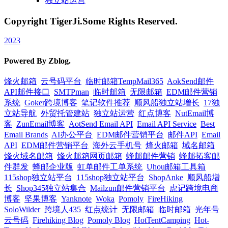
独立站运营
Copyright TigerJi.Some Rights Reserved.
2023
Powered By Zblog.
烽火邮箱
云号码平台
临时邮箱TempMail365
AokSend邮件
API邮件接口
SMTPman
临时邮箱
无限邮箱
EDM邮件营销
系统
Goker跨境博客
笔记软件推荐
顺风船独立站增长
17独
立站导航
外贸托管建站
独立站运营
红点博客
NutEmail博
客
ZunEmail博客
AotSend Email API
Email API Service
Best
Email Brands
AI办公平台
EDM邮件营销平台
邮件API
Email
API
EDM邮件营销平台
海外云手机号
烽火邮箱
域名邮箱
烽火域名邮箱
烽火邮箱网页邮箱
蜂邮邮件营销
蜂邮拓客邮
件群发
蜂邮企业版
虹单邮件工单系统
Uhou邮箱工具箱
115shop独立站平台
115shop独立站平台
ShopAnke
顺风船增
长
Shop345独立站集合
Mailzun邮件营销平台
虎记跨境电商
博客
坚果博客
Yanknote
Woka
Pomoly
FireHiking
SoloWilder
跨境人435
红点统计
无限邮箱
临时邮箱
光年号
云号码
Firehiking Blog
Pomoly Blog
HotTentCamping
Hot-