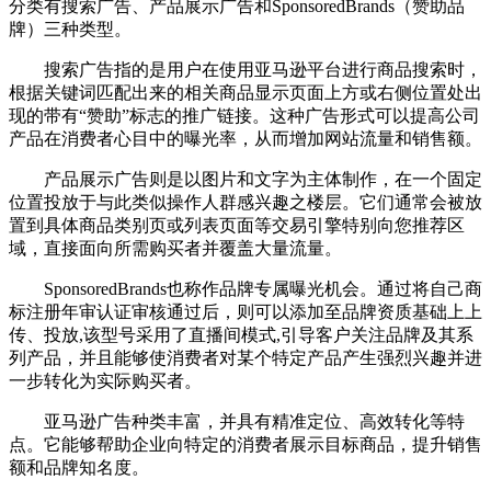
分类有搜索广告、产品展示广告和SponsoredBrands（赞助品
牌）三种类型。
搜索广告指的是用户在使用亚马逊平台进行商品搜索时，
根据关键词匹配出来的相关商品显示页面上方或右侧位置处出
现的带有“赞助”标志的推广链接。这种广告形式可以提高公司
产品在消费者心目中的曝光率，从而增加网站流量和销售额。
产品展示广告则是以图片和文字为主体制作，在一个固定
位置投放于与此类似操作人群感兴趣之楼层。它们通常会被放
置到具体商品类别页或列表页面等交易引擎特别向您推荐区
域，直接面向所需购买者并覆盖大量流量。
SponsoredBrands也称作品牌专属曝光机会。通过将自己商
标注册年审认证审核通过后，则可以添加至品牌资质基础上上
传、投放,该型号采用了直播间模式,引导客户关注品牌及其系
列产品，并且能够使消费者对某个特定产品产生强烈兴趣并进
一步转化为实际购买者。
亚马逊广告种类丰富，并具有精准定位、高效转化等特
点。它能够帮助企业向特定的消费者展示目标商品，提升销售
额和品牌知名度。